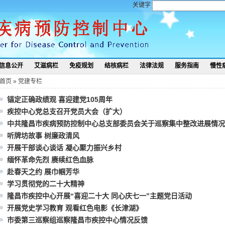
关键字
信息公开
艾滋病栏
免疫规划
结核病栏
法律法规
服务指南
慢性
首页
»
党建专栏
锚定正确政绩观 喜迎建党105周年
疾控中心党总支召开党员大会（扩大）
中共隆昌市疾病预防控制中心总支部委员会关于巡察集中整改进展情况
听牌坊故事 树廉政清风
开展干部谈心谈话 凝心聚力振兴乡村
缅怀革命先烈 赓续红色血脉
赴春天之约 展巾帼芳华
学习贯彻党的二十大精神
隆昌市疾控中心开展“喜迎二十大 同心庆七一”主题党日活动
开展党史学习教育 观看红色电影《长津湖》
市委第三巡察组巡察隆昌市疾控中心情况反馈