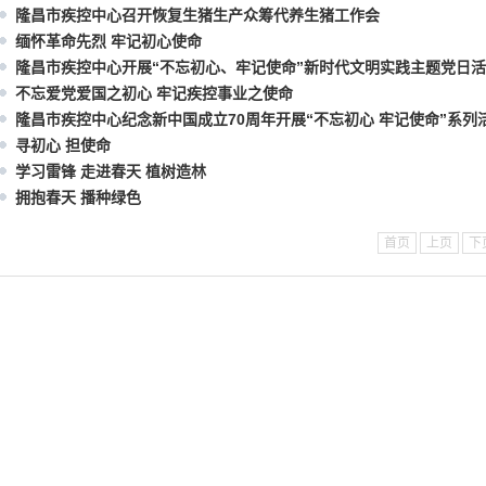
隆昌市疾控中心召开恢复生猪生产众筹代养生猪工作会
缅怀革命先烈 牢记初心使命
隆昌市疾控中心开展“不忘初心、牢记使命”新时代文明实践主题党日
不忘爱党爱国之初心 牢记疾控事业之使命
隆昌市疾控中心纪念新中国成立70周年开展“不忘初心 牢记使命”系列
寻初心 担使命
学习雷锋 走进春天 植树造林
拥抱春天 播种绿色
首页
上页
下
-7-2
-1-19
-4-17