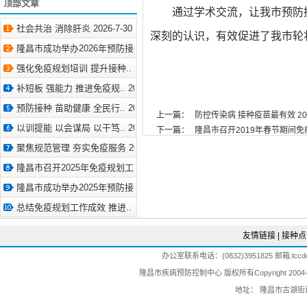
顶部文章
通过学术交流，让我市预防
社会共治 消除肝炎 2026-7-30
深刻的认识，有效促进了我市轮
隆昌市成功举办2026年预防接.. 2026-7-21
强化免疫规划培训 提升接种.. 2026-7-10
补短板 强能力 推进免疫规.. 2026-4-29
预防接种 苗助健康 全民行.. 2026-4-28
上一篇：
防控传染病 接种疫苗最有效 2019
以训提能 以会谋局 以干笃.. 2026-2-4
下一篇：
隆昌市召开2019年春节期间免疫规
聚焦规范管理 夯实免疫服务 2025-9-30
隆昌市召开2025年免疫规划工.. 2025-7-21
隆昌市成功举办2025年预防接.. 2025-7-4
总结免疫规划工作成效 推进.. 2025-6-24
友情链接
|
接种点
办公室联系电话：(0832)3951825 邮箱:lccdc@
隆昌市疾病预防控制中心 版权所有Copyright 2004-202
地址： 隆昌市古湖街