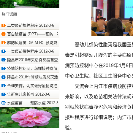
热门话题
二类疫苗接种程序 2012-3-6
百白破疫苗 (DPT)——预防.. 2012-3-6
麻腮风疫苗（M-M-R）预防麻.. 2012-3-6
婴幼儿感染性腹泻是我国重
一类疫苗接种程序 2012-3-6
毒是引起婴幼儿腹泻的主要病原
隆昌市2018年灭活脊灰疫苗查.. 2018-3-28
病预防控制中心在2019年4月
疫情防控期间，怎样接种疫苗 2020-4-23
中心卫生院、社区卫生服务中心
隆昌市2018年脊髓灰质炎灭活.. 2018-3-28
合理安排，切实做好疫情防控.. 2020-3-16
交流会上内江市疾病预防控
告新生儿家长书 2012-3-6
来影响，以及疫苗相关法律法规
水痘疫苗——预防水痘 2012-3-6
别就轮状病毒腹泻危害和经济负
接种程序进行详细说明；内江市
验。