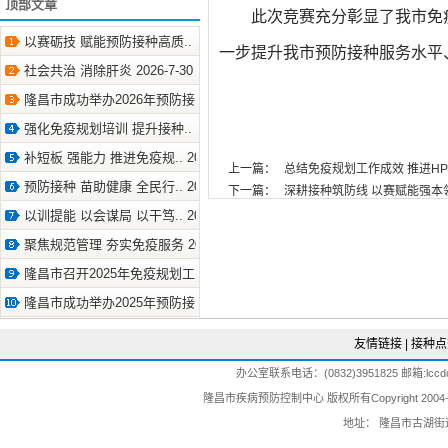
顶部文章
此次竞赛充分彰显了
我市
免
以赛砺技 赋能预防接种高质.. 2026-8-6
一步提升
我市
预防接种服务水平
社会共治 消除肝炎 2026-7-30
隆昌市成功举办2026年预防接.. 2026-7-21
强化免疫规划培训 提升接种.. 2026-7-10
补短板 强能力 推进免疫规.. 2026-4-29
上一篇：
总结免疫规划工作成效 推进HPV疫
预防接种 苗助健康 全民行.. 2026-4-28
下一篇：
深耕接种筑防线 以赛赋能强本领 2
以训提能 以会谋局 以干笃.. 2026-2-4
聚焦规范管理 夯实免疫服务 2025-9-30
隆昌市召开2025年免疫规划工.. 2025-7-21
隆昌市成功举办2025年预防接.. 2025-7-4
友情链接
|
接种点
办公室联系电话：(0832)3951825 邮箱:lccdc@
隆昌市疾病预防控制中心 版权所有Copyright 2004-202
地址： 隆昌市古湖街