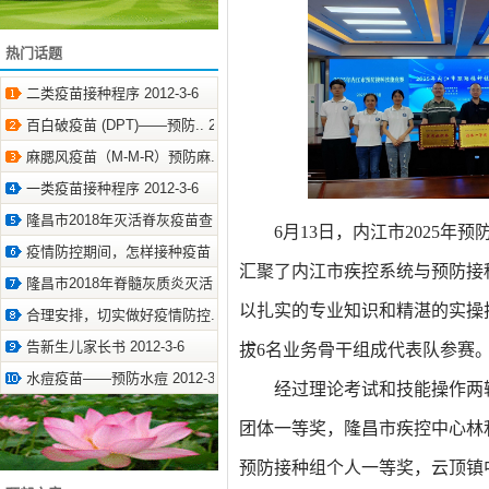
热门话题
二类疫苗接种程序 2012-3-6
百白破疫苗 (DPT)——预防.. 2012-3-6
麻腮风疫苗（M-M-R）预防麻.. 2012-3-6
一类疫苗接种程序 2012-3-6
隆昌市2018年灭活脊灰疫苗查.. 2018-3-28
6
月1
3
日，内江市202
5
年预
疫情防控期间，怎样接种疫苗 2020-4-23
汇聚了内江市疾控系统与预防接
隆昌市2018年脊髓灰质炎灭活.. 2018-3-28
以扎实的专业知识和精湛的实操
合理安排，切实做好疫情防控.. 2020-3-16
告新生儿家长书 2012-3-6
拔6
名业务骨干组
成
代表队
参赛
水痘疫苗——预防水痘 2012-3-6
经过
理论考试和技能操作
两
团体一等奖，隆昌市疾控中心林
预防接种组个人一等奖，云顶镇