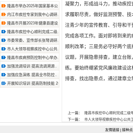
凝聚力，形成战斗力，推动疾控
隆昌市举办2025年国家基本公.. 2025-4-29
求履职尽责，做好监测预警、技
内江市疾控专家到我中心调研.. 2023-10-31
隆昌市开展2023年健康县建设.. 2023-9-8
注青少年的宣传教育、引导和干
隆昌市疾控中心顺利完成二级.. 2023-6-2
完成各项工作。面对即将到来的
市委常委、宣传部长张弩调研.. 2023-5-17
顺利改革；三是务必守好两个底
市人大领导视察疾控中心公共.. 2023-5-12
议题，开展隐患排查，建立台账
隆昌市疾病预防控制中心举办.. 2023-4-23
加强流调培训 提高流调溯源.. 2022-1-25
练。要始终绷紧党风廉政建设这
加强应急演练 提高全市防控.. 2021-11-18
排查，找出隐患点，通过建章立
开展知识培训 提高防制技能 2021-6-29
上一篇：
隆昌市疾控中心顺利完成二级甲等疾控
下一篇：
市人大领导视察疾控中心公共卫生服务
友情链接
|
接种点