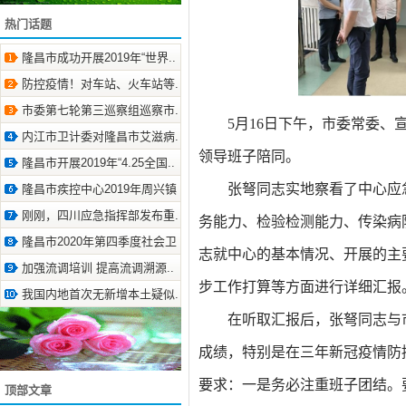
热门话题
隆昌市成功开展2019年“世界.. 2019-3-25
防控疫情！对车站、火车站等.. 2020-1-26
市委第七轮第三巡察组巡察市.. 2020-10-22
5月16日下午，市委常委
内江市卫计委对隆昌市艾滋病.. 2019-3-6
领导班子陪同。
隆昌市开展2019年“4.25全国.. 2019-4-26
张弩同志实地察看了中心应
隆昌市疾控中心2019年周兴镇.. 2019-2-2
刚刚，四川应急指挥部发布重.. 2020-3-25
务能力、检验检测能力、传染病
隆昌市2020年第四季度社会卫.. 2020-12-15
志就中心的基本情况、开展的主
加强流调培训 提高流调溯源.. 2022-1-25
步工作打算等方面进行详细汇报
我国内地首次无新增本土疑似.. 2020-3-19
在听取汇报后，张弩同志与
成绩
，特别是在三年
新冠疫情防
要求：一是务必注重班子团结。
顶部文章