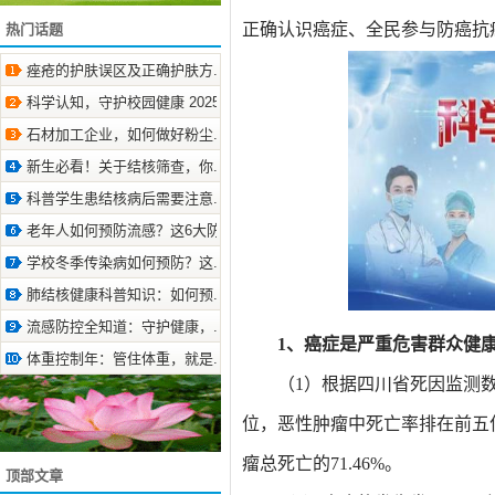
正确认识癌症、全民参与防癌抗
热门话题
痤疮的护肤误区及正确护肤方.. 2025-9-29
科学认知，守护校园健康 2025-9-10
石材加工企业，如何做好粉尘.. 2025-12-15
新生必看！关于结核筛查，你.. 2026-6-11
科普学生患结核病后需要注意.. 2024-10-24
老年人如何预防流感？这6大防.. 2023-9-26
学校冬季传染病如何预防？这.. 2024-10-12
肺结核健康科普知识：如何预.. 2025-9-29
流感防控全知道：守护健康，.. 2025-3-12
1、癌症是严重危害群众健
体重控制年：管住体重，就是.. 2025-5-15
（1）根据四川省死因监测数
位，恶性肿瘤中死亡率排在前五
瘤总死亡的71.46%。
顶部文章