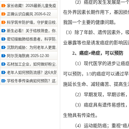
（2）癌症的发生发展是一
家长收藏！2026最新儿童免疫.. 2026-7-10
在外界因素长期作用下，基因损
正确认识白癜风 2026-6-22
科学筑牢防护墙，守护夏日校.. 2026-6-22
我国一个主要的健康问题。
新生必看！关于结核筛查，你.. 2026-6-11
（3）除了年龄、遗传因素外，
密切接触肺结核患者，科学防.. 2026-4-9
业暴露等也是诱发癌症的影响因
沉默的威胁：为何老年人更需.. 2026-4-8
2、癌症≠绝症，可以预防
阿尔茨海默病 2025-12-30
（1）现代医学的进步让癌症
石材加工企业，如何做好粉尘.. 2025-12-15
老年人如何预防流感？这6大防.. 2023-9-26
可以预防，1/3的癌症可以通过
学校冬季传染病如何预防？这.. 2024-10-12
施延长生命、减轻痛苦、提高生
（2）早期发现，早期诊断
（3）癌症具有遗传易感性
生物具有传染性。
（4）运动能防癌；重视“癌