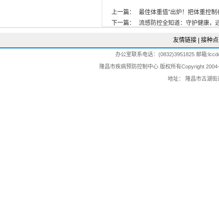
上一篇：
最佳体重值”出炉！把体重控制在这个
下一篇：
流感防控全知道：守护健康，远离流
友情链接
|
接种点
办公室联系电话：(0832)3951825 邮箱:lccdc@
隆昌市疾病预防控制中心 版权所有Copyright 2004-202
地址： 隆昌市古湖街