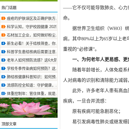
——它不仅可能导致肺炎、心力
热门话题
命。
痤疮的护肤误区及正确护肤方.. 2025-9-29
科学认知，守护校园健康 2025-9-10
据世界卫生组织（WHO）统
石材加工企业，如何做好粉尘.. 2025-12-15
病，其中80%以上为65岁以上
新生必看！关于结核筛查，你.. 2026-6-11
重视的“必修课”。
科普学生患结核病后需要注意.. 2024-10-24
一、为何老年人更易感、更
老年人如何预防流感？这6大防.. 2023-9-26
学校冬季传染病如何预防？这.. 2024-10-12
随着年龄增长，人体免疫系
肺结核健康科普知识：如何预.. 2025-9-29
人对病毒的识别和清除能力减弱
流感防控全知道：守护健康，.. 2025-3-12
此外，许多老年人患有高血
体重控制年：管住体重，就是.. 2025-5-15
疾病，一旦合并流感：
原有疾病可能急剧恶化；
易引发病毒性肺炎或继发细
顶部文章