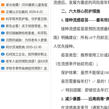
流感后，发展为重症的风险是年轻
家长收藏！2026最新儿童免疫.. 2026-7-10
二、六大核心防护措施
正确认识白癜风 2026-6-22
科学筑牢防护墙，守护夏日校.. 2026-6-22
1. 接种流感疫苗——最有效
新生必看！关于结核筛查，你.. 2026-6-11
接种流感疫苗是预防流感最
密切接触肺结核患者，科学防.. 2026-4-9
南》明确建议：所有≥6个月龄
沉默的威胁：为何老年人更需.. 2026-4-8
人优先接种。
阿尔茨海默病 2025-12-30
石材加工企业，如何做好粉尘.. 2025-12-15
疫苗类型：推荐使用三价或
老年人如何预防流感？这6大防.. 2023-9-26
（在流感季开始前完成）；
学校冬季传染病如何预防？这.. 2024-10-12
保护效果：虽然不能保证1
是否需要每年打？✅ 是的
✅ 特别提醒：即使您去年
2. 减少暴露——远离病毒“
在流感高发季节（通常为每