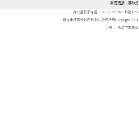
友情链接
|
接种点
办公室联系电话：(0832)3951825 邮箱:lccdc@
隆昌市疾病预防控制中心 版权所有Copyright 2004-202
地址： 隆昌市古湖街