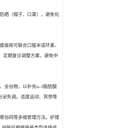
防晒（帽子、口罩），避免化
度痤疮
可
联合口服米诺环素、
，定期复诊调整方案，避免中
、全谷物，
以
补充ω-3脂肪酸
分泌失调。
适度
运动、冥想等
患协同等多
维管理
方法。
护理
，护肤应
根据痤疮类型选择成