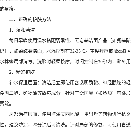
的痘痘。
二、正确的护肤方法
1、
温和清洁
每日早晚使用温水搭配弱酸性、无皂基洁面产品（如氨基酸
奶），甜菜碱类洁面
，
水温控制在32-35℃。重度痤疮或敏感
水棉签局部消毒。洗脸时轻柔按摩，时间控制在30秒内，避免
2
、精准护肤
补水保湿层面：
清洁后立即使用含透明质酸、神经酰胺的轻
免丙二醇、矿物油等致痘成分。针对干燥区域（如脸颊）可叠加
薄涂。
局部治疗层面：使用
点涂夫西地酸、甲硝唑等药物
进行抗炎
性
，
建议薄涂，20分钟后可清洗。
针对局部的
修复
，可
使用含透