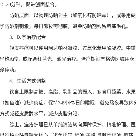
15-20分钟，促进创面愈合。
防晒
层面：
以物理防晒为主（如氧化锌防晒霜），或采用硬
学防晒剂刺激
，
每日卸妆需彻底，避免防晒剂残留堵塞毛孔。
3
、医学治疗配合
轻度痤疮
可以使用
阿达帕林凝胶、过氧化苯甲酰凝胶。中重
异维A酸，或配合红蓝光、激光治疗。
治疗期间
严格遵医嘱用药
途停药。
4
、生活方式调整
饮食
上
限制高糖、高脂、乳制品
的摄入，多食用
蔬菜、水果
（如鱼油）减少炎症。
保持
7-8小时/日
的睡眠
，避免熬夜导致内
方式减轻皮质醇水平，减少皮脂分泌。
综上，痤疮护理已从单纯清洁转向屏障
保护
、
精准护理
、
医
以维护皮肤屏障为核心，避免
出现
“控油-干燥-反跳性出油”循环