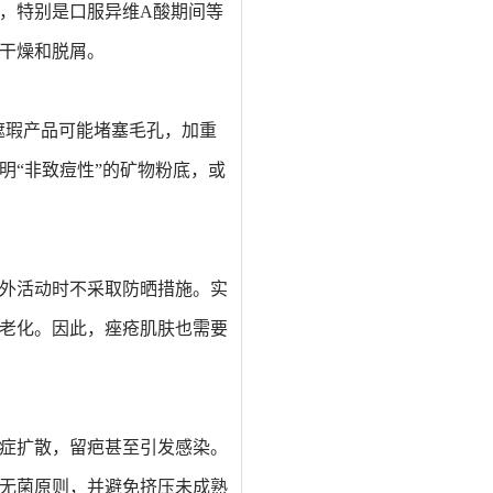
，
特别
是口服异维A酸期间等
干燥和脱屑。
遮瑕产品可能堵塞毛孔，加重
明“非致痘性”的矿物粉底，或
外活动时不采取防晒措施。
实
老化。因此，痤疮肌肤也需要
症扩散，留疤甚至引发感染。
无菌原则，并避免挤压未成熟