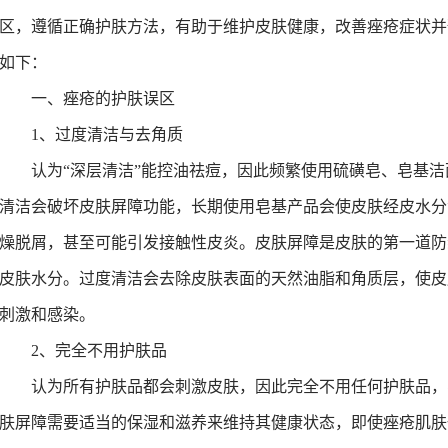
区
，遵循正确护肤方法
，
有助于维护皮肤健康，改善
痤疮症状并
如下：
-9-29
0
一、痤疮的护肤误区
-12-15
1、
过度清洁与去角质
-6-11
认为“深层清洁”能控油祛痘，因此频繁使用硫磺皂、皂基
-10-24
清洁会破坏皮肤屏障功能，长期使用皂基产品会使皮肤经皮水分
3-9-26
-10-12
燥脱屑，甚至可能引发接触性皮炎。皮肤屏障是皮肤的第一道防
-9-29
皮肤水分。过度清洁会去除皮肤表面的天然油脂和角质层，使皮
-3-12
刺激和感染。
-5-15
2
、
完全不用护肤品
认为所有护肤品都会刺激皮肤，因此完全不用任何护肤品，
肤屏障需要适当的保湿和滋养来维持其健康状态
，
即使痤疮肌肤