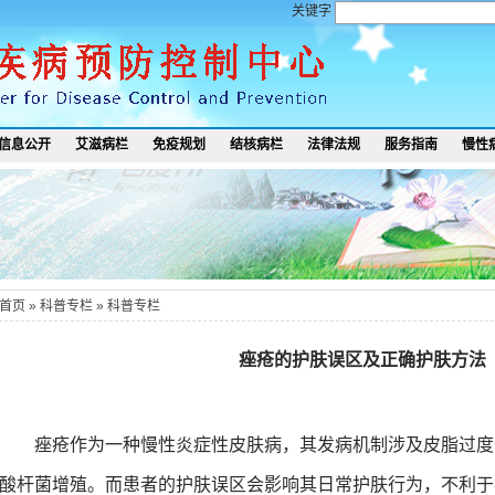
关键字
信息公开
艾滋病栏
免疫规划
结核病栏
法律法规
服务指南
慢性
首页
»
科普专栏
»
科普专栏
痤疮的护肤误区及正确护肤方法
痤疮作为一种慢性炎症性皮肤病，其发病机制涉及皮脂过度
酸杆菌增殖。
而
患者的
护肤误区会影响其
日常护肤行为
，不利于