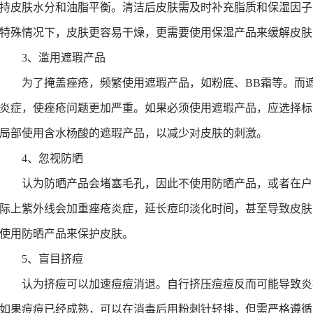
持皮肤水分和油脂平衡。清洁后皮肤需及时补充脂质和保湿因子
-7-10
特殊情况下，皮肤更容易干燥，更需要使用保湿产品来缓解皮肤
-6-22
3、
滥用遮瑕产品
-6-11
为了掩盖痤疮，频繁使用遮瑕产品，如粉底、BB霜等。
而
-4-9
炎症，使痤疮问题更加严重。如果必须使用遮瑕产品，应选择标
-4-8
局部使用含水杨酸的遮瑕产品，以减少对皮肤的刺激。
-12-15
4、
忽视防晒
3-9-26
认为防晒产品会堵塞毛孔，因此不使用防晒产品，或者在户
-10-12
际上
紫外线会加重痤疮炎症，延长痘印淡化时间，甚至导致皮肤
使用防晒产品来保护皮肤。
5、
盲目挤痘
认为挤痘可以加速痘痘消退。自行挤压痘痘
反而
可能导致炎
如果痘痘已经成熟，可以在消毒后用粉刺针轻排，但需严格遵循