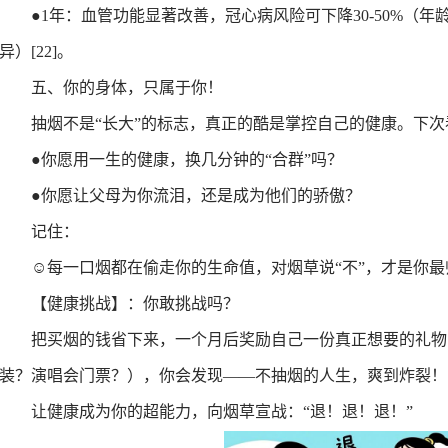
●
1年：血管功能显著改善，冠心病风险可下降30-50%（
异）
[22]
。
五、
你的身体，只属于你！
抽烟不是
“
长大
”
的标志，真正的酷是掌控自己的健康。
下次
●
你愿用一
生
的健康，换几分钟的
“
合群
”
吗？
●
你愿让父母为你流泪，还是成为他们的骄傲？
记住：
☺
每一口烟都在偷走你的生命值，对烟草说
“
不
”
，才是你最
【健康挑战】
：你敢挑战吗？
把买烟的钱省下来，一个月后
奖励
自己一份真正想要的礼物
装
？
演唱会门票？），你会发现——‌
不抽烟的人生，爽到炸裂！
让健康成为你的超能力，向烟草
宣战
：“退！退！退！”