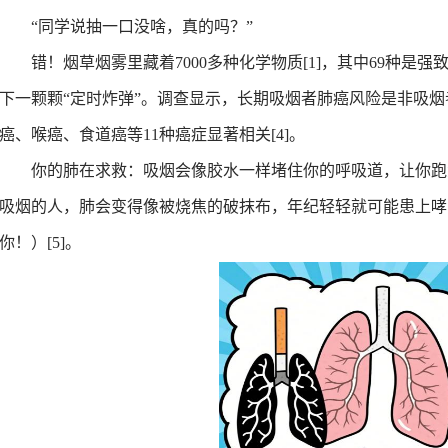
“
同学说抽一口没啥，真的吗？
”
错
！
烟草烟雾里藏着7000多种化学物质
[1]
，其中69种是强
-9-29
0
下一颗颗
“
定时炸弹
”
。调查显示，长期吸烟者肺癌风险是非吸烟者的
-12-15
癌、喉癌、食
道
癌等11种癌症显著相关
[4]
。
-6-11
你的肺在求救：
吸烟会像胶水一样堵住你的呼吸道，让你跑
-10-24
吸烟的人，肺会变得像被烧焦的破抹布，年纪轻轻就可能患上哮
3-9-26
-10-12
你！）
[5]
。
-9-29
-3-12
-5-15