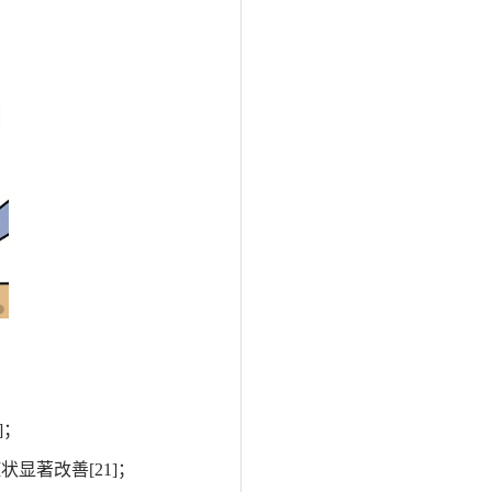
]
；
症状显著改善
[21]
；