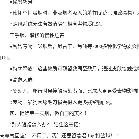
●
聚餐场景：
○
密闭空间吸烟时，非吸烟者吸入的苯并[a]芘（强致癌物）
○
通风系统无法有效清除气相有害物质
[15]
。
三手烟：潜伏的慢性危害
●
残留毒物：
吸烟后，尼古丁、焦油等7000多种化学物质
[16]
。
●
持续释放：
这些物质可残留数周至数月，通过皮肤接触或
●
高危人群：
○
婴幼儿：爬行时易接触污染表面，比成人更易受毒物影响
[
○
宠物：猫狗因舔毛习惯会摄入更多残留物
[19]
。
四、
拒绝第一支烟，做自己的英雄！
“
别人递烟怎么办？
”
记住这三招：
★
霸气回应：
“
不用了，我肺还要留着唱Rap/打篮球！
”