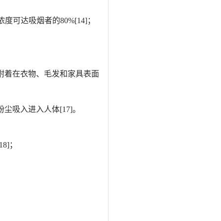
浓度可达吸烟者的80%
[14]
；
会附着在衣物、毛发和家具表面
粉尘吸入进入人体
[17]
。
18]
；