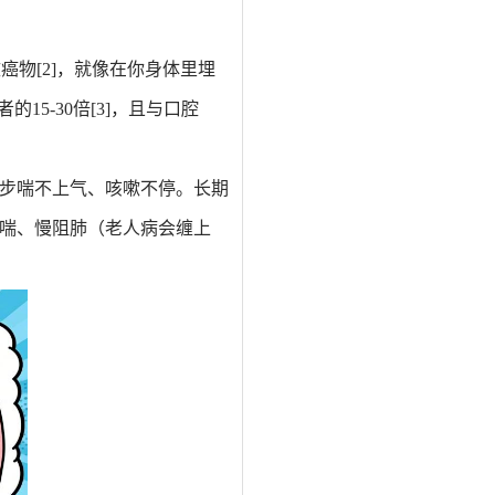
致癌物
[2]
，就像在你身体里埋
15-30倍
[3]
，且与口腔
步喘不上气、咳嗽不停。长期
喘、慢阻肺（老人病会缠上