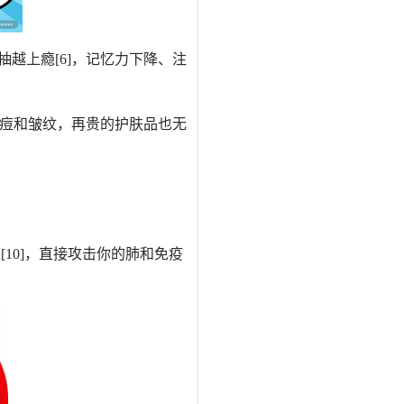
抽越
上瘾
[6]
，记忆力下降、注
痘和皱纹，再贵的护肤品也
无
粒
[10]
，直接攻击你的肺和免疫