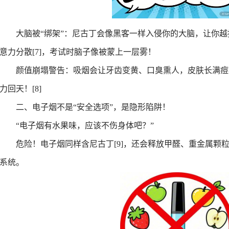
-7-10
大脑被
“
绑架
”
：
尼古丁会像黑客一样入侵你的大脑，让你越
-6-22
意力分散
[7]
，考试时脑子像被蒙上一层雾！
-6-11
-4-9
颜值崩塌警告：
吸烟会让牙齿变黄、口臭熏人，皮肤长满痘
-4-8
力回天
！
[8]
二、
电子烟不是
“
安全选项
”
，是隐形陷阱！
-12-15
“
电子烟有水果味，应该不伤身体吧？
”
3-9-26
-10-12
危险！
电子烟同样含尼古丁
[9]
，还会释放甲醛、重金属颗
系统。