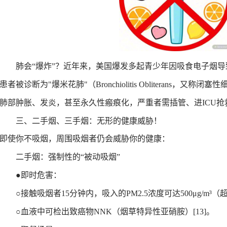
肺会
“
爆炸
”
？
近年来，美国爆发多起青少年因吸食电子烟导
患者被诊断为"爆米花肺"（Bronchiolitis Obliterans，又
肺部肿胀、发炎，甚至永久性瘢痕化，严重者需插管、进ICU抢
三、二手烟、三手烟：无形的健康威胁！
即使你不吸烟，周围吸烟者仍会威胁你的健康：
二手烟：强制性的
“
被动吸烟
”
●
即时危害：
○
接触吸烟者15分钟内，吸入的PM2.5浓度可达500μg/m³（
○
血液中可检出致癌物NNK（烟草特异性亚硝胺）
[13]
。