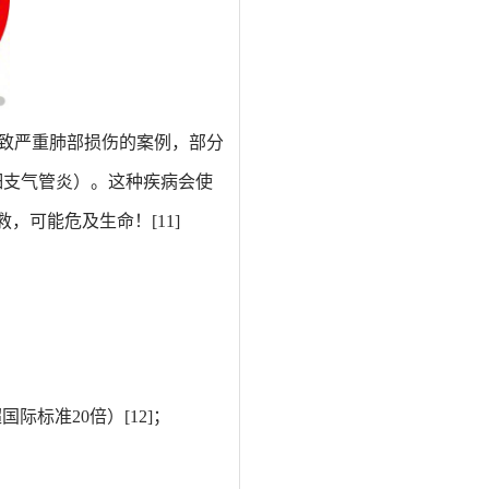
致严重肺部损伤的案例，部分
称闭塞性细支气管炎）。这种疾病会使
救，可能危及生命
！
[11]
超国际标准20倍）
[12]
；