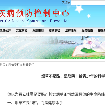
关键字
信息公开
艾滋病栏
免疫规划
结核病栏
法律法规
服务指南
慢性
首页
»
科普专栏
»
科普专栏
烟草不是酷，是陷阱！给青少年的科学
你以为吞云吐雾是耍酷？其实烟草正悄然瓦解你的生命防线
一、
烟草不是
“
酷
”
，而是健康杀手！