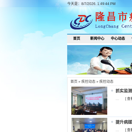
今天是：8/7/2026, 1:49:44 PM
首页
新闻中心
中心动态
首页
»
疾控动态
»
疾控动态
抓实监测
....
[ 查
提升病媒
....
[ 查