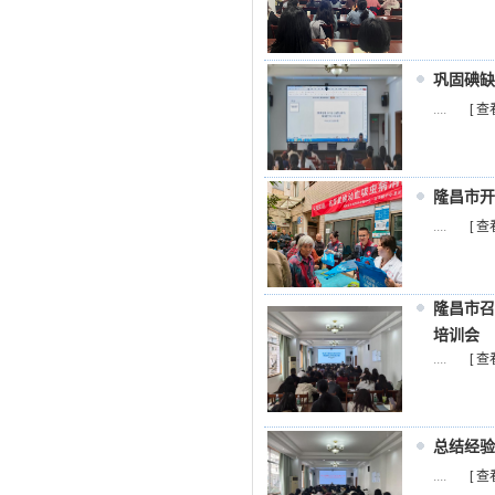
巩固碘缺
....
[ 查
隆昌市开
....
[ 查
隆昌市召
培训会
....
[ 查
总结经验
....
[ 查