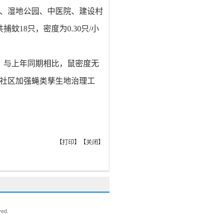
、
湿地
公园、中医院、建设村
共捕蚊
18
只，密度为
0.30
只/小
，与
上年同期
相比，鼠密度
无
社区加强蝇类孳生地治理工
【
打印
】【
关闭
】
ved.