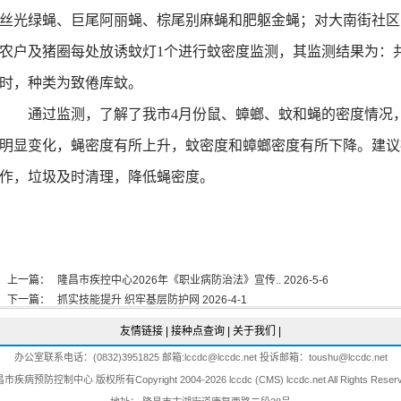
丝光绿蝇、巨尾阿丽蝇、棕尾别麻蝇和肥躯金蝇；
对大南街社区
农户及
猪圈
每处放诱蚊灯1个进行蚊密度
监
测，其监测结果为：
-7-15
时，种类为致倦库蚊。
7-10
6-7-2
通过监测，了解了我市
4
月份鼠
、
蟑螂
、蚊和蝇
的密度
情况
明显变化，蝇密度有所上升，蚊密度和蟑螂密度有所下降
。
建议
-5-14
作，垃圾及时清理，降低蝇密度。
6-5-6
4-29
4-23
4-21
上一篇：
隆昌市疾控中心2026年《职业病防治法》宣传.. 2026-5-6
-4-10
下一篇：
抓实技能提升 织牢基层防护网 2026-4-1
友情链接
|
接种点查询
|
关于我们
|
办公室联系电话：(0832)3951825 邮箱:lccdc@lccdc.net 投诉邮箱：toushu@lccdc.net
市疾病预防控制中心 版权所有Copyright 2004-2026 lccdc (
CMS
)
lccdc.net
All Rights Reser