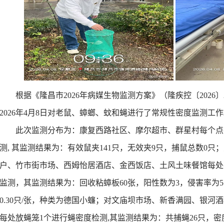
-9-21
-3-28
-21
根据《隆昌市202
6
年病媒生物监测方案》（隆疾控
〔202
6
〕
3-22
-10-21
202
6
年
4
月
8
日
对老鼠、蟑螂、蚊和蝇进行了
常规性
密度
监测
工作
-29
此次监测分布为：
康复西路社区
、
摩尔超市
、
群星村
每个点
-4-2
测, 其监测结果为：有效鼠夹1
41
只，无效夹
9
只，捕鼠总数
0
只；
-6-12
户、竹市街市场、
西姆怡居酒店
、
金西饭店、土风土味餐馆
每处
-3-18
监测，其监测结果为：回收粘蟑板
60
张，阳性数为
3
，侵害率为
5
-4-22
0.30
只/张，种类为德国小蠊；
对
文庙坝
市场、新香满园、银河酒
每处放蝇笼1个进行蝇密度检测,其监测结果为：共捕蝇
26
只，密