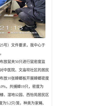
25
号
）文件要求，我中心于
。
布放鼠夹50只进行鼠密度监
对中医院、文庙坝社区的居民
布放10张蟑螂板开展蟑螂密度
.0
%，共捕蟑
19
只，密度为
楼、湿地公园、西怡苑居民区
度为
5.2
只/笼，种类
为家蝇、