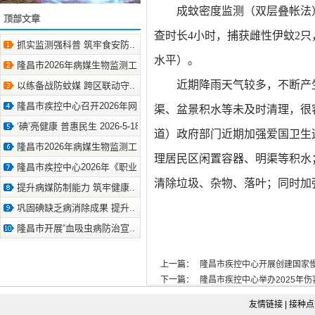
成蚊密度监测（双层叠帐法
顶部文章
查时长4小时，捕获雌性伊蚊2只
抓实监测强科普 筑牢食安防.. 2026-8-6
水平）
。
隆昌市2026年病媒生物监测工.. 2026-7-15
近期
降雨天气较多，不断产
以练备战防蚊媒 跨区联动守.. 2026-7-10
隆昌市疾控中心召开2026年网.. 2026-7-2
渠、
盆景积水
等未及时
清理
，很
‘碘’亮健康 普惠民生 2026-5-18
道）政府部门近期加强爱国卫生
隆昌市2026年病媒生物监测工.. 2026-5-14
理
居民区
闲置容器、
明渠
等积水
隆昌市疾控中心2026年《职业.. 2026-5-6
清除
垃圾、杂物、
落叶
；
同时
加
提升病媒防制能力 筑牢健康.. 2026-4-29
巩固碘缺乏病消除成果 提升.. 2026-4-23
隆昌市开展“血吸虫病防治宣.. 2026-4-21
上一篇：
隆昌市疾控中心开展创建国家慢性病综
下一篇：
隆昌市疾控中心举办2025年伤害监
友情链接
|
接种点