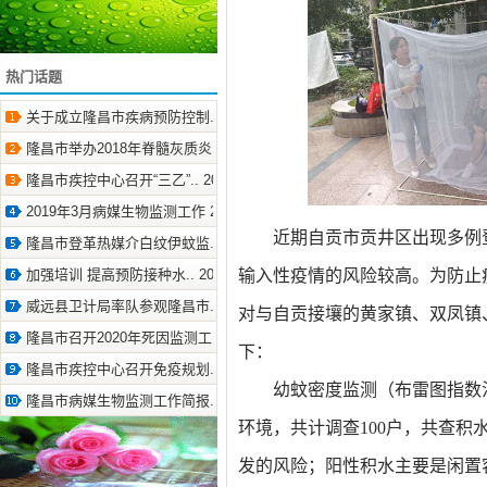
热门话题
关于成立隆昌市疾病预防控制.. 2020-9-21
隆昌市举办2018年脊髓灰质炎.. 2018-3-28
隆昌市疾控中心召开“三乙”.. 2019-1-21
2019年3月病媒生物监测工作 2019-3-22
近期自贡市贡井区出现多例
隆昌市登革热媒介白纹伊蚊监.. 2019-10-21
加强培训 提高预防接种水.. 2018-5-29
输入性疫情的风险较高。为防止
威远县卫计局率队参观隆昌市.. 2018-4-2
对
与自贡接壤的黄家镇、双凤镇
隆昌市召开2020年死因监测工.. 2020-6-12
下：
隆昌市疾控中心召开免疫规划.. 2019-3-18
幼蚊密度
监测
（
布雷图指数
隆昌市病媒生物监测工作简报.. 2021-4-22
环境
，
共计调查
100户，
共查积
发的风险；
阳性积水
主要
是
闲置