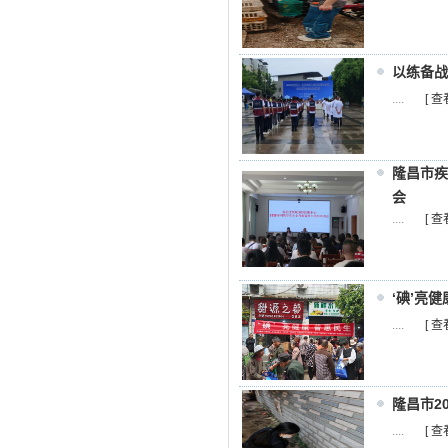
以练备战
....
[ 查
隆昌市疾
会
....
[ 查
‘碘’亮
....
[ 查
隆昌市2
....
[ 查