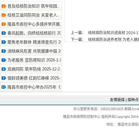
普及结核防治知识 筑牢校园.. 2026-6-18
结核艾滋同防同治 关爱老人.. 2026-6-4
隆昌市疾控中心多措并举开展.. 2026-3-25
春风起跑，向终结结核前行 2026-3-19
上一篇：
结核病防治知识进高校 2024-11
下一篇：
结核病防治进养老院 为老人健康保驾
聚焦老年群体 精准筛查先行 2026-2-11
消除麻风危害 共筑健康中国 2026-1-29
为老服务 宣防痨知识 2026-1-12
双病同防 筑牢防线 2025-12-2
银龄颂美德 红韵忆峥嵘 2025-10-29
隆昌市疾控中心举办2025年《.. 2025-8-7
友情链接
|
接种点
办公室联系电话：(0832)3951825 邮箱:lccdc@
隆昌市疾病预防控制中心 版权所有Copyright 2004-202
地址： 隆昌市古湖街