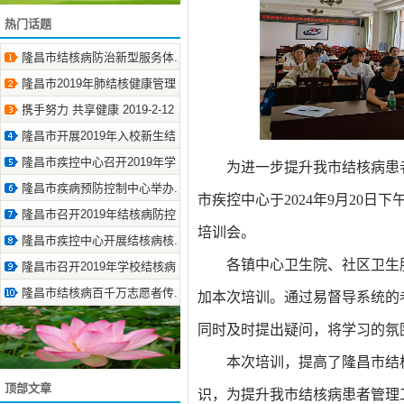
热门话题
隆昌市结核病防治新型服务体.. 2019-1-2
隆昌市2019年肺结核健康管理.. 2019-12-11
携手努力 共享健康 2019-2-12
隆昌市开展2019年入校新生结.. 2019-10-12
隆昌市疾控中心召开2019年学.. 2019-6-7
为进一步
提升我
市
结核病患
隆昌市疾病预防控制中心举办.. 2022-1-17
市疾控中心于
2024年9
月
20
日
下
隆昌市召开2019年结核病防控.. 2019-3-8
培训会。
隆昌市疾控中心开展结核病核.. 2019-2-3
各镇中心卫生院、社区卫生
隆昌市召开2019年学校结核病.. 2019-9-6
隆昌市结核病百千万志愿者传.. 2019-7-12
加
本次
培训。通过易督导系统的
同时及时提出疑问，将学习的氛
本次
培训
，提高了
隆昌市
结
顶部文章
识
，
为提升我
市
结核病患者管理