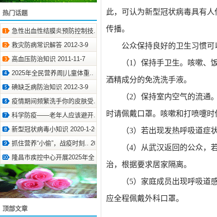
此，可认为新型冠状病毒具有人
热门话题
传播。
急性出血性结膜炎预防控制技.. 2011-11-7
救灾防病常识解答 2012-3-9
公众保持良好的卫生习惯可以
高血压防治知识 2011-11-7
（
1）保持手卫生。咳嗽、
2025年全民营养周|儿童体重.. 2025-5-20
酒精成分的免洗洗手液。
碘缺乏病防治知识 2012-3-9
（
2）保持室内空气的流通
疫情期间频繁洗手你的皮肤受.. 2020-4-3
时请佩戴口罩。咳嗽和打喷嚏时
科学防疫——老年人应该避开.. 2020-3-1
新型冠状病毒小知识 2020-1-26
（
3）若出现发热呼吸道症
抓住营养“小偷”，战疫时刻.. 2020-3-17
（
4）从武汉返回的公众，
隆昌市疾控中心开展2025年全.. 2025-9-3
治，根据要求居家隔离。
（
5）家庭成员出现呼吸道
应全程佩戴外科口罩。
顶部文章