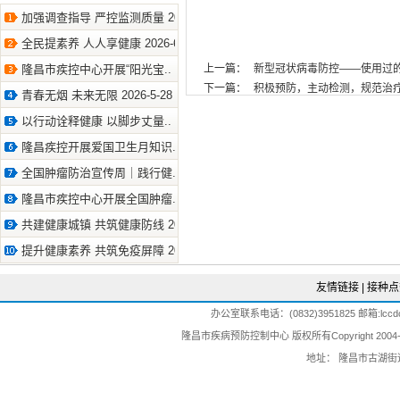
加强调查指导 严控监测质量 2026-8-7
全民提素养 人人享健康 2026-6-30
隆昌市疾控中心开展“阳光宝.. 2026-6-18
上一篇：
新型冠状病毒防控——使用过的口罩该
下一篇：
积极预防，主动检测，规范治疗，全面
青春无烟 未来无限 2026-5-28
以行动诠释健康 以脚步丈量.. 2026-5-14
隆昌疾控开展爱国卫生月知识.. 2026-4-27
全国肿瘤防治宣传周｜践行健.. 2026-4-16
隆昌市疾控中心开展全国肿瘤.. 2026-4-16
共建健康城镇 共筑健康防线 2026-4-16
提升健康素养 共筑免疫屏障 2026-4-10
友情链接
|
接种点
办公室联系电话：(0832)3951825 邮箱:lccdc@
隆昌市疾病预防控制中心 版权所有Copyright 2004-202
地址： 隆昌市古湖街