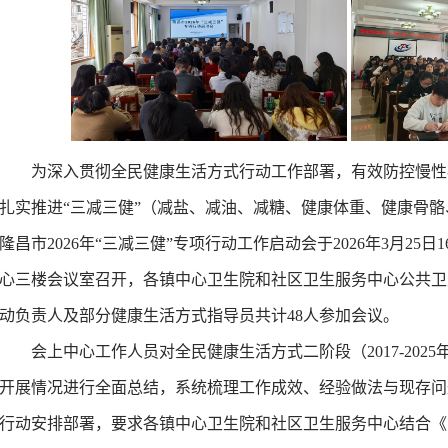
-11-7
5-20
为深入贯彻全民健康生活方式行动工作部署，有效防控慢性
扎实推进“三减三健”（减盐、减油、减糖、健康体重、健康骨
-4-3
-3-1
隆昌市
202
6
年“三减三健”专项行动工作启动会于202
6
年
3
月
25
日1
心三楼会议室召开，各镇中心卫生院和社
区卫生服务中心公共卫
-17
动负责人及部分健康生活方式指导员共计
48
人参加
会议
。
8
会上
中心
工作人员
对
全民健康生活方式二阶段（2017-2025
开展情况
进行
全面总结，系统梳理工作成效、经验做法与现存问
行动
安排部署
，要求
各镇中心卫生院和社区卫生服务中心
结合
《