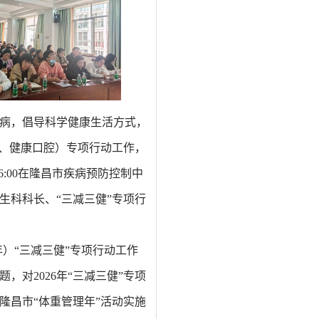
病，倡导科学健康生活方式，
骼、健康口腔）
专项行动工作
，
6
:00在
隆昌
市疾病预防控制中
生科
科长、“三减三健”专项行
年）
“三减三健”专项行动工作
题，对
202
6
年“三减三健”专项
隆昌
市“体重管理年”活动实施