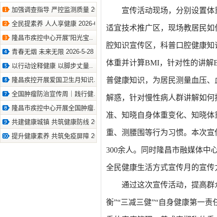
加强调查指导 严控监测质量 2026-8-7
宣传活动现场
，分别设置体
全民提素养 人人享健康 2026-6-30
适宜技术推广区，现场教居民如
隆昌市疾控中心开展“阳光宝.. 2026-6-18
腔知识宣传区，科普口腔健康知
青春无烟 未来无限 2026-5-28
体重并计算BMI，针对性的讲解
以行动诠释健康 以脚步丈量.. 2026-5-14
隆昌疾控开展爱国卫生月知识.. 2026-4-27
普健康知识，为居民测量血压、
全国肿瘤防治宣传周｜践行健.. 2026-4-16
解惑，针对慢性病人群讲解如何
隆昌市疾控中心开展全国肿瘤.. 2026-4-16
准、知晓自身体重变化、知晓体
共建健康城镇 共筑健康防线 2026-4-16
重、测腰围等行为习惯。
本次宣
提升健康素养 共筑免疫屏障 2026-4-10
3
00
余人。同时隆昌
市融媒体中
全民健康生活方式宣传月
的宣传
通过这次宣传活动，提高群
衡”“三减三健”“自身健康第一