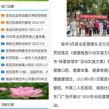
热门话题
急性出血性结膜炎预防控制技.. 2011-11-7
救灾防病常识解答 2012-3-9
高血压防治知识 2011-11-7
2025年全民营养周|儿童体重.. 2025-5-20
碘缺乏病防治知识 2012-3-9
每年9月是全民健康生活方式宣
疫情期间频繁洗手你的皮肤受.. 2020-4-3
贯彻落实《健康
隆昌行动实施方
科学防疫——老年人应该避开.. 2020-3-1
市
“体重管理年”活动实施方案》
新型冠状病毒小知识 2020-1-26
健康口腔、健康体重、健康骨骼
抓住营养“小偷”，战疫时刻.. 2020-3-17
隆昌市疾控中心开展2025年全.. 2025-9-3
播健康理念
，
202
5
年9月
1
日隆昌
健院、市第二人民医院、城
南
社
东门广场开展以
“
2025
年全民健
顶部文章
动。