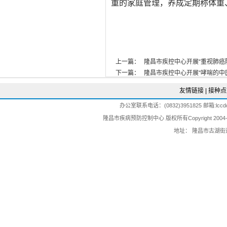
重的家庭管理，养成定期称体重
上一篇：
隆昌市疾控中心开展“重视肺癌防治 共
下一篇：
隆昌市疾控中心开展“哮喘的中医预防保
友情链接
|
接种点
办公室联系电话：(0832)3951825 邮箱:lccdc@
隆昌市疾病预防控制中心 版权所有Copyright 2004-202
地址： 隆昌市古湖街