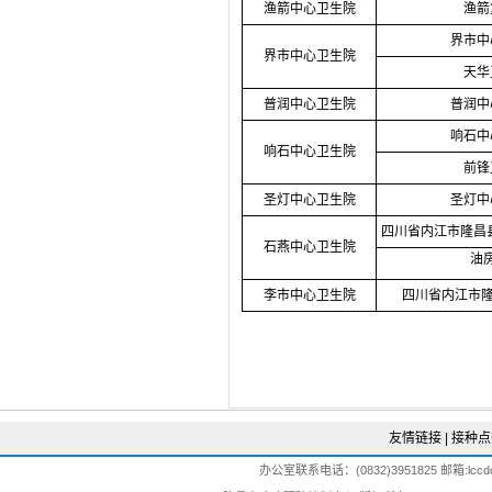
渔箭中心卫生院
渔箭
界市中
界市中心卫生院
天华
普润中心卫生院
普润中
响石中
响石中心卫生院
前锋
圣灯中心卫生院
圣灯中
四川省内江市隆昌
石燕中心卫生院
油
李市中心卫生院
四川省内江市
友情链接
|
接种点
办公室联系电话：(0832)3951825 邮箱:lccdc@